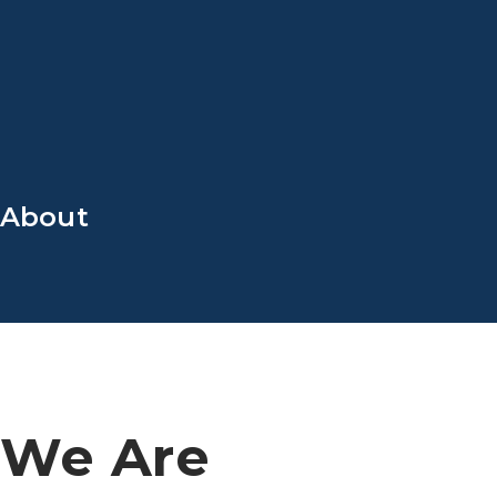
Pular
para
o
conteúdo
About
We Are