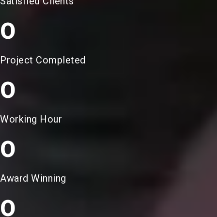
Satisfied Clients
0
Project Completed
0
Working Hour
0
Award Winning
0